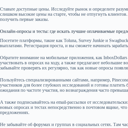
Ставьте доступные цены. Исследуйте рынок и определите разумн
слишком высокие цены на старте, чтобы не отпугнуть клиентов
получить первые заказы.
Онлайн-опросы и тесты: где искать лучшие оплачиваемые пред
Посетите платформы, такие как Toluna, Survey Junkie и Swagbuc
выплатами. Регистрация проста, и вы сможете начинать зарабаты
Обратите внимание на мобильные приложения, как InboxDollars
участвовать в опросах на ходу, а также предлагают небольшие в
забывайте проверять их регулярно, так как новые опросы появл
Пользуйтесь специализированными сайтами, например, Pinecone
участников для более глубоких исследований и готовы платить 
ожидания по частоте участия, но вознаграждения часто превыша
А также подписывайтесь на email-рассылки от исследовательск
новых опросах и тестах непосредственно в почтовом ящике, чт
предложениях.
Не забывайте об форумах и группах в социальных сетях. Там ча